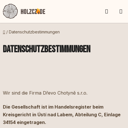
Zum
WARE
Inhalt
springen
Startseite
/
Datenschutzbestimmungen
Datenschutzbestimmungen
Wir sind die Firma Dřevo Chotyně s.r.o.
Die Gesellschaft ist im Handelsregister beim
Kreisgericht in Ústí nad Labem, Abteilung C, Einlage
34154 eingetragen.