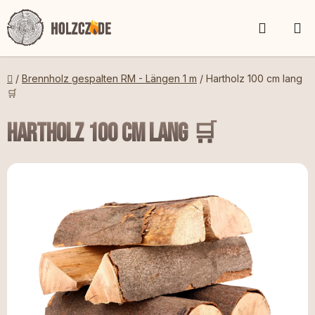
Zum
WARE
Inhalt
springen
Startseite
/
Brennholz gespalten RM - Längen 1 m
/
Hartholz 100 cm lang
🛒
Hartholz 100 cm lang 🛒